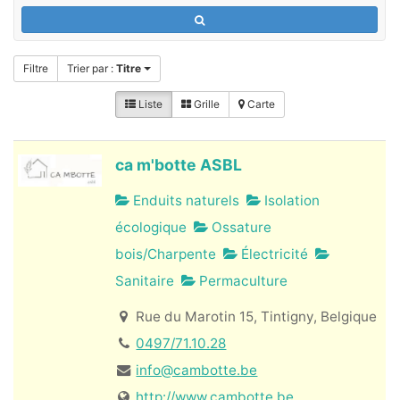
Filtre
Trier par :
Titre
Liste
Grille
Carte
ca m'botte ASBL
Enduits naturels
Isolation
écologique
Ossature
bois/Charpente
Électricité
Sanitaire
Permaculture
Rue du Marotin 15, Tintigny, Belgique
0497/71.10.28
info@cambotte.be
http://www.cambotte.be