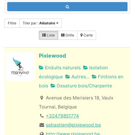
Filtre
Trier par :
Aléatoire
Liste
Grille
Carte
Pixiewood
Enduits naturels
Isolation
écologique
Autres...
Finitions en
bois
Ossature bois/Charpente
Avenue des Merisiers 18, Vaulx
Tournai, Belgique
+32479851774
sebastien@pixiewood.be
http://www.pixiewood.be