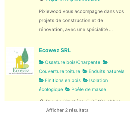
Pixiewood vous accompagne dans vos
projets de construction et de
rénovation, avec une spécialité ...
Ecowez SRL
Ossature bois/Charpente
Couverture toiture
Enduits naturels
Finitions en bois
Isolation
écologique
Poêle de masse
Rue du Cimetière, 5. 6540 Lobbes
Afficher 2 résultats
0478/59 65 39
info@ecowez.be
http://www.ecowez.be