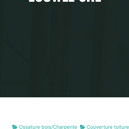
Home
Ecowez SRL
Ossature bois/Charpente
Couverture toiture