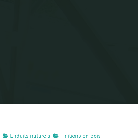
Enduits naturels
Finitions en bois