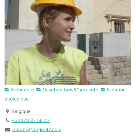
Architecte
Ossature bois/Charpente
Isolation
écologique
Belgique
+32478 37 56 47
laurane@degre47.com