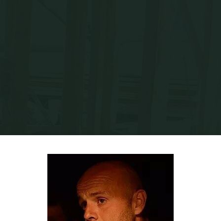
Home
Asbl