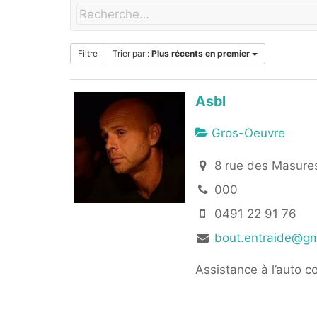
Filtre
Trier par :
Plus récents en premier
Asbl
Gros-Oeuvre
8 rue des Masures
000
0491 22 91 76
bout.entraide@gm
Assistance à l’auto c