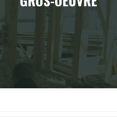
GROS-OEUVRE
Home
Gros-Oeuvre