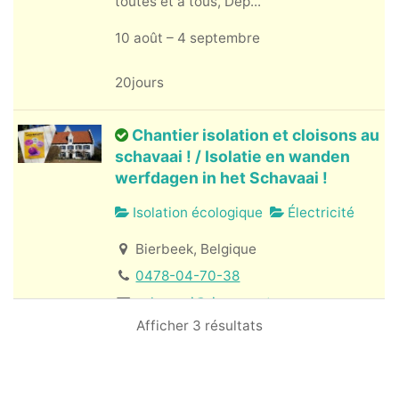
toutes et à tous, Dep...
10 août – 4 septembre
20jours
Chantier isolation et cloisons au
schavaai ! / Isolatie en wanden
werfdagen in het Schavaai !
Isolation écologique
Électricité
Bierbeek, Belgique
0478-04-70-38
schavaai@riseup.net
Afficher 3 résultats
[NL hieronder] FR : Le schavaai, c’est un
éco-lieu paysan et solidaire du sud de
Leuven (dans le ...